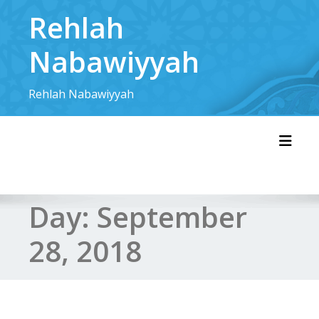
Skip
Rehlah
to
content
Nabawiyyah
Rehlah Nabawiyyah
Toggl
Day:
September
28, 2018