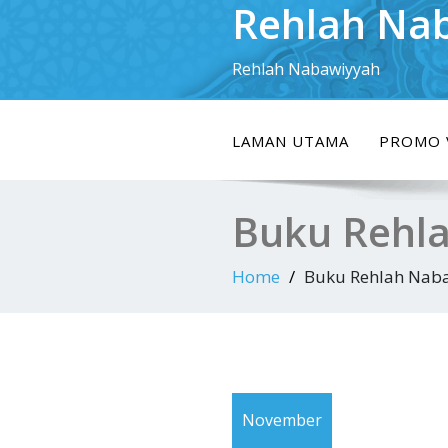
Rehlah Na
Skip
to
content
Rehlah Nabawiyyah
LAMAN UTAMA
PROMO 
Buku Rehl
Home
Buku Rehlah Nab
November