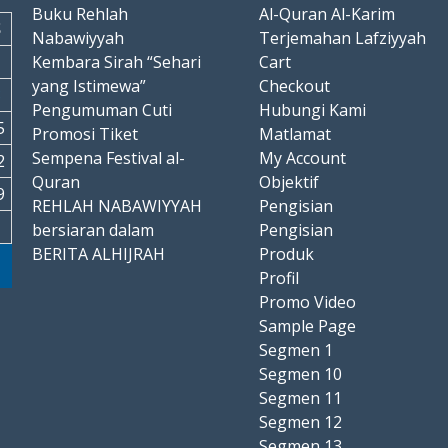
Buku Rehlah
Al-Quran Al-Karim
S
Nabawiyyah
Terjemahan Lafziyyah
1
Kembara Sirah “Sehari
Cart
yang Istimewa”
Checkout
8
Pengumuman Cuti
Hubungi Kami
5
Promosi Tiket
Matlamat
Sempena Festival al-
My Account
2
Quran
Objektif
9
REHLAH NABAWIYYAH
Pengisian
bersiaran dalam
Pengisian
BERITA ALHIJRAH
Produk
Profil
Promo Video
Sample Page
Segmen 1
Segmen 10
Segmen 11
Segmen 12
Segmen 13